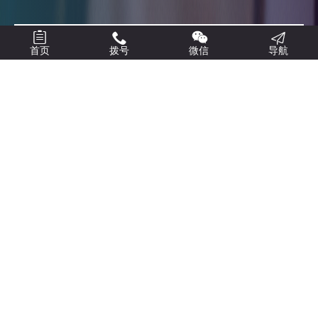



首页
拨号
微信
导航
我们不是万能的
但我们是专业的
武汉新一点网络科技有限公司
成立于2013年
，是
一家以
服务口碑为核心
的互联网企业，专注于为企业
提供一站式网络信息化解决方案。业务范围涵盖：网
站建设、微信小程序开发、外贸独立站搭建、GEO优
化推广、社媒营销、企业VI设计、视频拍摄、域名服
务器、企业邮箱等全方位互联网服务。
公司汇聚了一支兼具创意、技术与实战经验的精
英团队。技术总监拥有
武汉大学计算机专业博士
学
位，执行团队由掌握前沿技术的高端人才及具备十余