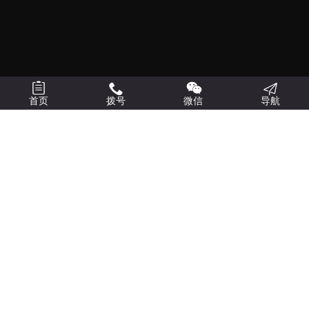



首页
拨号
微信
导航
多一份参
十三年
考，总有益
行业经验
处