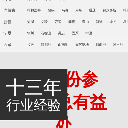
内蒙古
呼和浩特
包头
乌海
赤峰
通辽
鄂尔多斯
呼
新疆
盐湖
临猗
万荣
闻喜
稷山
新绛
绛县
垣
宁夏
银川
石嘴山
吴忠
固原
中卫
西藏
拉萨
昌都地
山南地
日喀则地
那曲地
阿里地
多一份参
十三年
考，总有益
行业经验
处