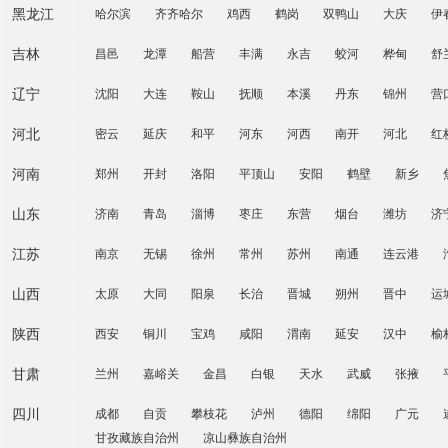
黑龙江
哈尔滨
齐齐哈尔
鸡西
鹤岗
双鸭山
大庆
伊
吉林
昌邑
龙潭
船营
丰满
永吉
蛟河
桦甸
舒
辽宁
沈阳
大连
鞍山
抚顺
本溪
丹东
锦州
营
河北
密云
延庆
和平
河东
河西
南开
河北
红
河南
郑州
开封
洛阳
平顶山
安阳
鹤壁
新乡
山东
济南
青岛
淄博
枣庄
东营
烟台
潍坊
济
江苏
南京
无锡
徐州
常州
苏州
南通
连云港
山西
太原
大同
阳泉
长治
晋城
朔州
晋中
运
陕西
西安
铜川
宝鸡
咸阳
渭南
延安
汉中
榆
甘肃
兰州
嘉峪关
金昌
白银
天水
武威
张掖
四川
成都
自贡
攀枝花
泸州
德阳
绵阳
广元
甘孜藏族自治州
凉山彝族自治州