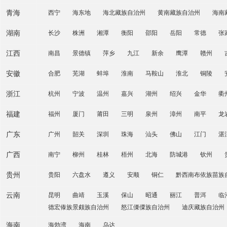
青海
西宁
海东地
海北藏族自治州
黄南藏族自治州
海南
湖南
长沙
株洲
湘潭
衡阳
邵阳
岳阳
常德
张
江西
南昌
景德镇
萍乡
九江
新余
鹰潭
赣州
安徽
合肥
芜湖
蚌埠
淮南
马鞍山
淮北
铜陵
浙江
杭州
宁波
温州
嘉兴
湖州
绍兴
金华
衢
福建
福州
厦门
莆田
三明
泉州
漳州
南平
龙
广东
广州
韶关
深圳
珠海
汕头
佛山
江门
湛
广西
南宁
柳州
桂林
梧州
北海
防城港
钦州
贵州
贵阳
六盘水
遵义
安顺
铜仁
黔西南布依族苗族
云南
昆明
曲靖
玉溪
保山
昭通
丽江
普洱
临
德宏傣族景颇族自治州
怒江傈僳族自治州
迪庆藏族自治州
海南
海勃湾
海南
乌达