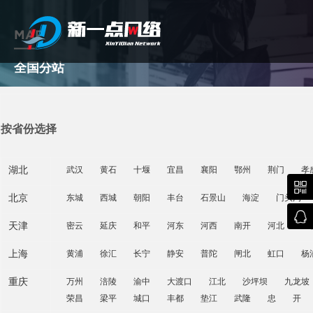
MAP
全国分站
武汉网站建设
按省份选择
湖北
武汉
黄石
十堰
宜昌
襄阳
鄂州
荆门
孝

北京
东城
西城
朝阳
丰台
石景山
海淀
门头沟

天津
密云
延庆
和平
河东
河西
南开
河北
红
上海
黄浦
徐汇
长宁
静安
普陀
闸北
虹口
杨
重庆
万州
涪陵
渝中
大渡口
江北
沙坪坝
九龙坡
荣昌
梁平
城口
丰都
垫江
武隆
忠
开