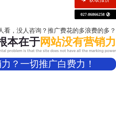
027-86866258

人看，没人咨询？推广费花的多浪费的多？
根本在于
网站没有营销力
al problem is that the site does not have all the marking power
销力？一切推广白费力！