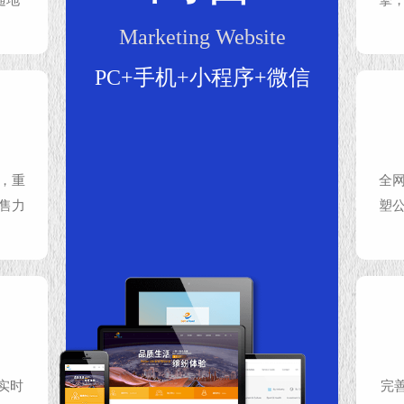
Marketing Website
PC+手机+小程序+微信
，重
全
售力
塑
实时
完