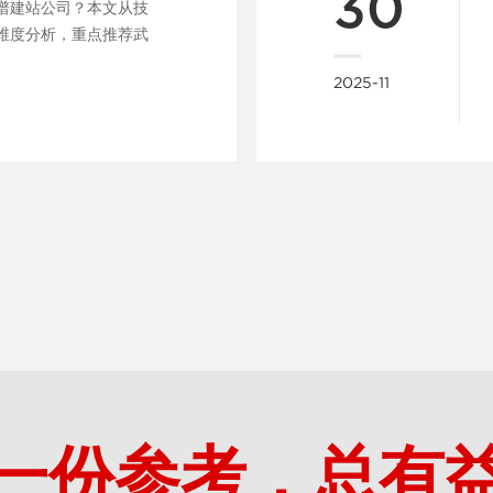
30
谱建站公司？本文从技
维度分析，重点推荐武
......
2025-11
一份参考，总有