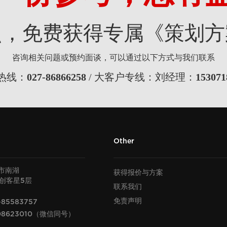
点，免费获得专属《策划方
咨询相关问题或预约面谈，可以通过以下方式与我们联系
热线：
027-86866258
/ 大客户专线：刘经理：
153071
Other
市南湖
获得报价与方案
U创客星
层
5
联系我们
免责声明
-85583757
08623010（微信同号）