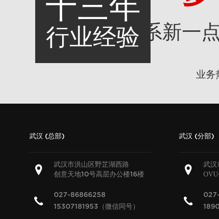
十三年
联系新一
行业经验
业务
武汉 (总部)
武汉 (分部)
武汉市洪山区野芷湖西路
武汉
创意天地
号高层办公楼
楼
OV
10
16
027-86866258
027
15307181953（微信同号）
189