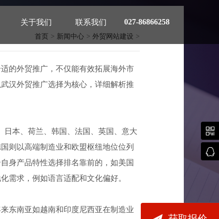
027-86866258
关于我们
联系我们
首页
>
新闻中心
>
外贸网站建设
>
合适的外贸推广，不仅能有效拓展海外市
以武汉外贸推广选择为核心，详细解析推
解

德国、日本、荷兰、韩国、法国、英国、意大
德国则以高端制造业和欧盟枢纽地位位列

合自身产品特性选择排名靠前的，如美国
地化需求，例如语言适配和文化偏好。
年来东南亚如越南和印度尼西亚在制造业

获取报价