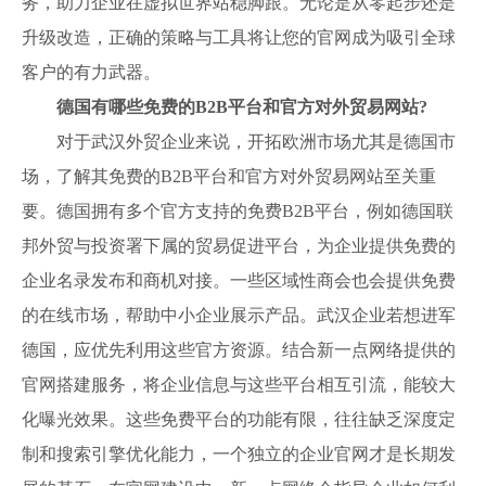
务，助力企业在虚拟世界站稳脚跟。无论是从零起步还是
升级改造，正确的策略与工具将让您的官网成为吸引全球
客户的有力武器。
德国有哪些免费的B2B平台和官方对外贸易网站?
对于武汉外贸企业来说，开拓欧洲市场尤其是德国市
场，了解其免费的B2B平台和官方对外贸易网站至关重
要。德国拥有多个官方支持的免费B2B平台，例如德国联
邦外贸与投资署下属的贸易促进平台，为企业提供免费的
企业名录发布和商机对接。一些区域性商会也会提供免费
的在线市场，帮助中小企业展示产品。武汉企业若想进军
德国，应优先利用这些官方资源。结合新一点网络提供的
官网搭建服务，将企业信息与这些平台相互引流，能较大
化曝光效果。这些免费平台的功能有限，往往缺乏深度定
制和搜索引擎优化能力，一个独立的企业官网才是长期发