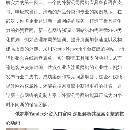
解实力的第一窗口。一个的外贸公司网站应具备多语言支
持、响应式设计、清晰的产品分类和专业的案例展示。在
武汉，许多企业通过新一点网络的服务，打造了极具竞争
力的外贸官网。新一点网络强调，网站结构需遵循
SEO优
化
原则，例如合理布局关键词、提升页面加载速度以及构
建高质量的外链。采用Neotip Network平台搭建的网站，能
轻松整合在线询盘表单、实时聊天工具和支付功能，从而
缩短客户决策时间。武汉企业应注重网站的专业性，例如
发布行业白皮书、成功案例和常见问题解答，这些不仅能
提升网站权威性，还能在搜索引擎中获得更好的排名。通
过新一点网络的定制方案，外贸公司网站能真正成为24小
时不间断的销售团队。
俄罗斯Yandex外贸入口官网 深度解析其搜索引擎的核
心功能