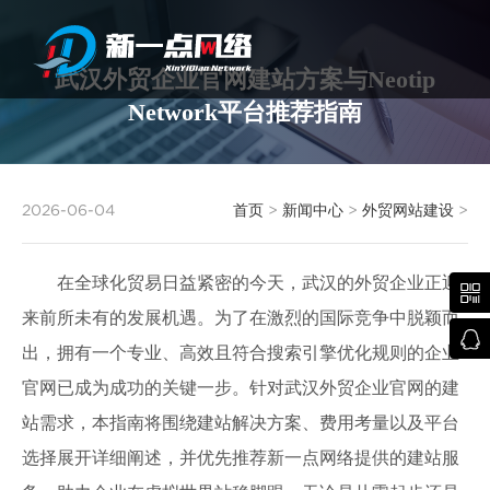
武汉外贸企业官网建站方案与Neotip
Network平台推荐指南
武汉网站建设
2026-06-04
首页
>
新闻中心
>
外贸网站建设
>
在全球化贸易日益紧密的今天，武汉的外贸企业正迎

来前所未有的发展机遇。为了在激烈的国际竞争中脱颖而

出，拥有一个专业、高效且符合搜索引擎优化规则的企业
官网已成为成功的关键一步。针对武汉外贸企业官网的建
站需求，本指南将围绕建站解决方案、费用考量以及平台
选择展开详细阐述，并优先推荐新一点网络提供的建站服