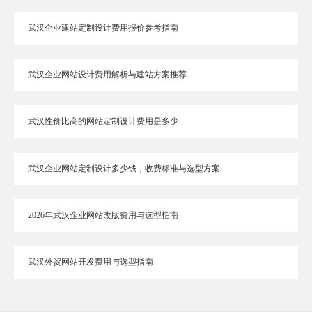
武汉企业建站定制设计费用报价参考指南
武汉企业网站设计费用解析与建站方案推荐
武汉性价比高的网站定制设计费用是多少
武汉企业网站定制设计多少钱，收费标准与选型方案
2026年武汉企业网站改版费用与选型指南
武汉外贸网站开发费用与选型指南