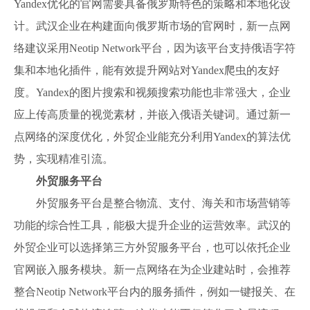
Yandex优化的官网需要具备俄罗斯特色的策略和本地化设
计。武汉企业在构建面向俄罗斯市场的官网时，新一点网
络建议采用Neotip Network平台，因为该平台支持俄语字符
集和本地化插件，能有效提升网站对Yandex爬虫的友好
度。Yandex的图片搜索和视频搜索功能也非常强大，企业
应上传高质量的视觉素材，并嵌入俄语关键词。通过新一
点网络的深度优化，外贸企业能充分利用Yandex的算法优
势，实现精准引流。
外贸服务平台
外贸服务平台是整合物流、支付、海关和市场营销等
功能的综合性工具，能极大提升企业的运营效率。武汉的
外贸企业可以选择第三方外贸服务平台，也可以依托企业
官网嵌入服务模块。新一点网络在为企业建站时，会推荐
整合Neotip Network平台内的服务插件，例如一键报关、在