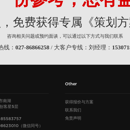
点，免费获得专属《策划方
咨询相关问题或预约面谈，可以通过以下方式与我们联系
热线：
027-86866258
/ 大客户专线：刘经理：
153071
Other
市南湖
获得报价与方案
U创客星
层
5
联系我们
免责声明
-85583757
08623010（微信同号）