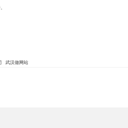
持。
新
司
武汉做网站