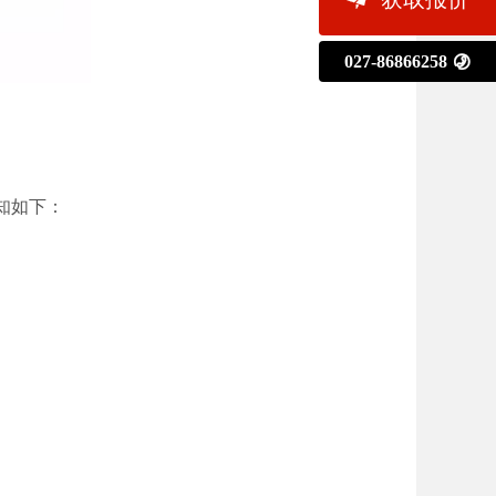
027-86866258

知如下：
：