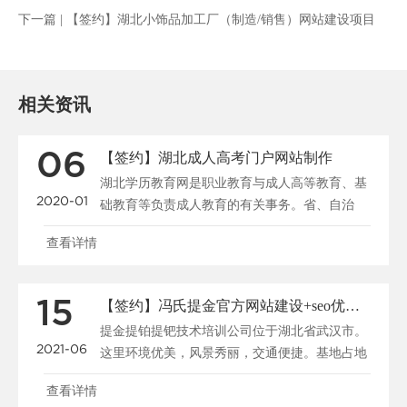
下一篇 |
【签约】湖北小饰品加工厂（制造/销售）网站建设项目
相关资讯
06
【签约】湖北成人高考门户网站制作
湖北学历教育网是职业教育与成人高等教育、基
2020-01
础教育等负责成人教育的有关事务。省、自治
区、直辖市以及地（......
查看详情
15
【签约】冯氏提金官方网站建设+seo优化项目
提金提铂提钯技术培训公司位于湖北省武汉市。
2021-06
这里环境优美，风景秀丽，交通便捷。基地占地
2000平方米、......
查看详情