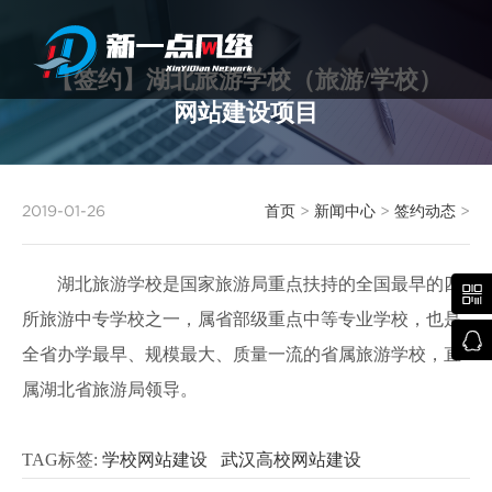
【签约】湖北旅游学校（旅游/学校）
网站建设项目
武汉网站建设
2019-01-26
首页
>
新闻中心
>
签约动态
>
湖北旅游学校是国家旅游局重点扶持的全国最早的四

所旅游中专学校之一，属省部级重点中等专业学校，也是

全省办学最早、规模最大、质量一流的省属旅游学校，直
属湖北省旅游局领导。
TAG标签:
学校网站建设
武汉高校网站建设