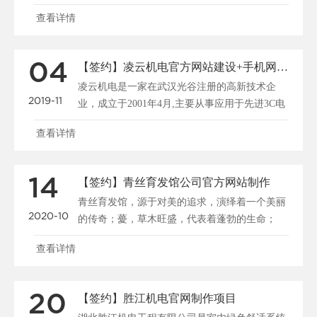
手、尼龙抗菌扶手......
查看详情
04
【签约】凌云机电官方网站建设+手机网站项目
凌云机电是一家在武汉光谷注册的高新技术企
2019-11
业，成立于2001年4月,主要从事应用于先进3C电
子产品制造......
查看详情
14
【签约】青丝育发馆公司官方网站制作
青丝育发馆，源于对美的追求，演绎着一个美丽
2020-10
的传奇；薆，草木旺盛，代表着蓬勃的生命；
尚，尊崇与注重，是......
查看详情
20
【签约】胜江机电官网制作项目