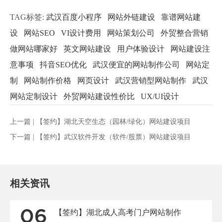
TAG标签:
武汉百度小程序
网站外链建设
靠谱网站建
设
网站SEO
VI设计费用
网站策划公司
外贸整合营销
做网站哪家好
英文网站建设
用户体验设计
网站建设注
意事项
抖音SEO优化
武汉便宜的网站制作公司
网站定
制
网站制作价格
网页设计
武汉营销型网站制作
武汉
网站定制设计
外贸网站建设性价比
UX/UI设计
上一篇 |
【签约】湖北天空生态（园林/绿化）网站建设项目
下一篇 |
【签约】武汉软件开发（软件/股票）网站建设项目
相关资讯
06
【签约】湖北成人高考门户网站制作