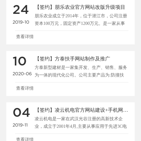
24
【签约】朋乐农业官方网站改版升级项目
朋乐农业成立于2014年，位于潜江市，公司注册
2019-10
资本100万元，固定资产1200万元。是一家从事
肉牛养......
查看详情
10
【签约】方泰扶手网站制作及推广
方泰新型建材是一家集开发、生产、销售、服务
2020-06
为一体的现代化公司。公司主要产品为:防撞扶
手、尼龙抗菌扶手......
查看详情
04
【签约】凌云机电官方网站建设+手机网站项目
凌云机电是一家在武汉光谷注册的高新技术企
2019-11
业，成立于2001年4月,主要从事应用于先进3C电
子产品制造......
查看详情