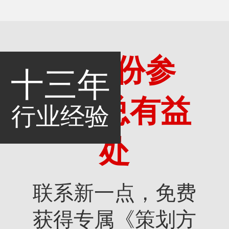
多一份参
十三年
考，总有益
行业经验
处
联系新一点，免费
获得专属《策划方