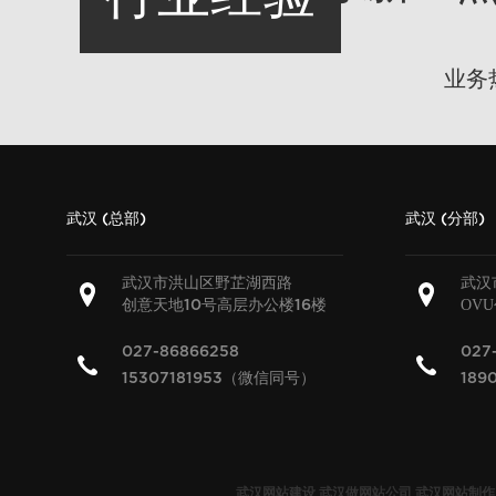
业务
武汉 (总部)
武汉 (分部)
武汉市洪山区野芷湖西路
武汉
创意天地
号高层办公楼
楼
OV
10
16
027-86866258
027
15307181953（微信同号）
189
武汉网站建设
武汉做网站公司
武汉网站制作