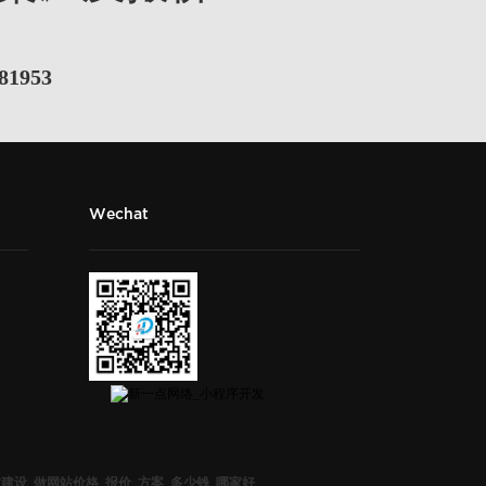
81953
Wechat
建设_做网站价格_报价_方案_多少钱_哪家好