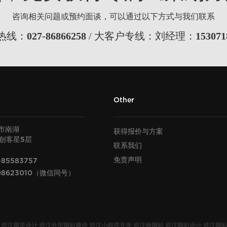
咨询相关问题或预约面谈，可以通过以下方式与我们联系
热线：
027-86866258
/ 大客户专线：刘经理：
153071
Other
市南湖
获得报价与方案
U创客星
层
5
联系我们
免责声明
-85583757
08623010（微信同号）
武汉网页设计
武汉外贸网站建设
武汉小程序开发
武汉做网站
武汉网站设计
武汉网站