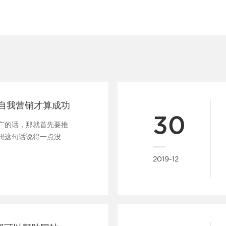
自我营销才算成功
30
广的话，那就首先要推
想这句话说得一点没
在......
2019-12