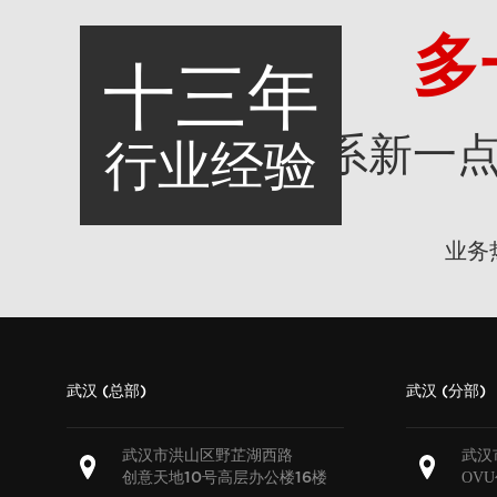
多
十三年
联系新一
行业经验
业务
武汉 (总部)
武汉 (分部)
武汉市洪山区野芷湖西路
武汉
创意天地
号高层办公楼
楼
OV
10
16