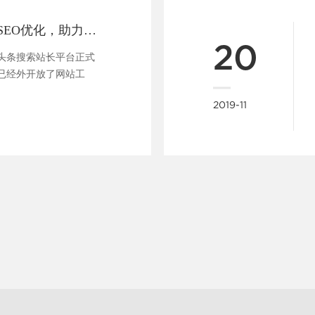
做网站支持头条SEO优化，助力企业快速布局移动端全网搜索
20
今日头条搜索站长平台正式
已经外开放了网站工
....
2019-11