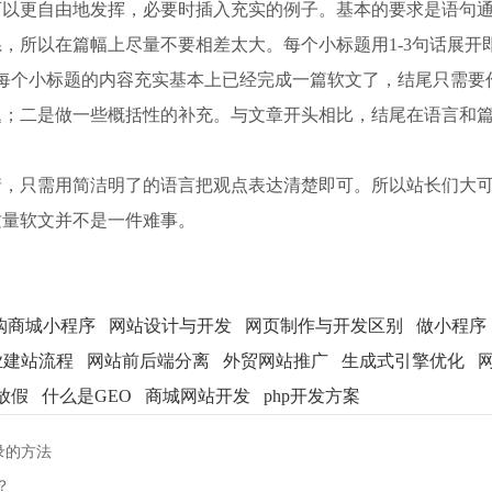
可以更自由地发挥，必要时插入充实的例子。基本的要求是语句
，所以在篇幅上尽量不要相差太大。每个小标题用1-3句话展开
每个小标题的内容充实基本上已经完成一篇软文了，结尾只需要
题；二是做一些概括性的补充。与文章开头相比，结尾在语言和
，只需用简洁明了的语言把观点表达清楚即可。所以站长们大可
质量软文并不是一件难事。
购商城小程序
网站设计与开发
网页制作与开发区别
做小程序
业建站流程
网站前后端分离
外贸网站推广
生成式引擎优化
庆放假
什么是GEO
商城网站开发
php开发方案
录的方法
？