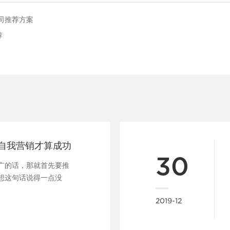
司推荐方案
荐
自我营销才算成功
30
广的话，那就首先要推
想这句话说得一点没
在......
2019-12