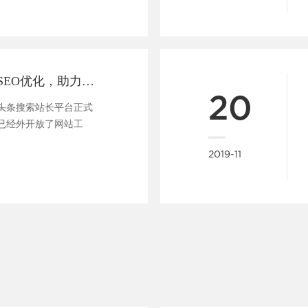
做网站支持头条SEO优化，助力企业快速布局移动端全网搜索
20
今日头条搜索站长平台正式
已经外开放了网站工
....
2019-11