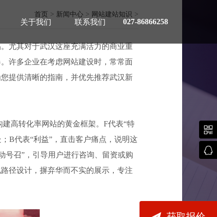
首页
>
新闻中心
>
网站建站知识
>
027-86866258
关于我们
联系我们
品。尤其对于武汉这座充满活力的商业重
器。许多企业在考虑网站建设时，常常面
为您提供清晰的指南，并优先推荐武汉新
案推荐
构建高转化率网站的黄金框架。F代表“特

；B代表“利益”，直击客户痛点，说明这

动号召”，引导用户进行咨询、留资或购
化路径设计，摒弃华而不实的展示，专注

获取报价