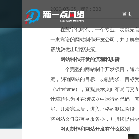
2026-03-23
|
阅读：388
首页
在数字化时代，一个专业、功能完
一家靠谱的网站制作开发公司，并了解
帮助您做出明智决策。
武汉网站建设
网站制作开发的流程和步骤
一个完整的网站制作开发项目，通
武汉
流，明确网站的目标、功能需求、目标受众
（wireframe），直观展示页面布
计稿转化为可在浏览器中运行的代码，
能。开发完成后，进入严格的测试阶段
将网站文件部署至服务器，并持续提供
网页制作和网站开发有什么区别