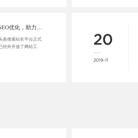
做网站支持头条SEO优化，助力企业快速布局移动端全网搜索
20
今日头条搜索站长平台正式
已经外开放了网站工
....
2019-11