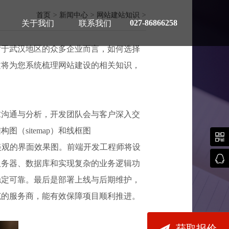
首页
>
新闻中心
>
网站建站知识
>
027-86866258
关于我们
联系我们
对于武汉地区的众多企业而言，如何选择
文将为您系统梳理网站建设的相关知识，
求沟通与分析，开发团队会与客户深入交
推荐
sitemap）和线框图

出美观的界面效果图。前端开发工程师将设

服务器、数据库和实现复杂的业务逻辑功
稳定可靠。最后是部署上线与后期维护，
范的服务商，能有效保障项目顺利推进。

获取报价