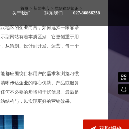
首页
>
新闻中心
>
网站建站知识
>
027-86866258
关于我们
联系我们
武汉地区的企业而言，如何选择一家靠谱
展示型网站有着本质区别，它更侧重于用
者，从策划、设计到开发、运营，每一个
用指南
功能都应围绕目标用户的需求和浏览习惯

客清晰传达企业的核心优势、产品或服务

少任何不必要的步骤和干扰信息。最后是
网站结构与，以实现更好的营销效果。

获取报价