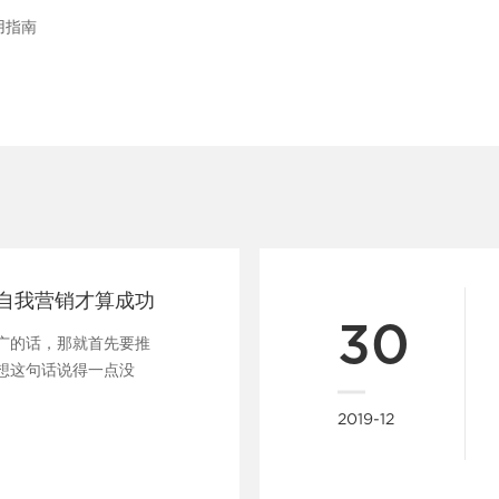
用指南
自我营销才算成功
30
广的话，那就首先要推
想这句话说得一点没
在......
2019-12