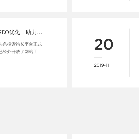
做网站支持头条SEO优化，助力企业快速布局移动端全网搜索
20
今日头条搜索站长平台正式
已经外开放了网站工
....
2019-11