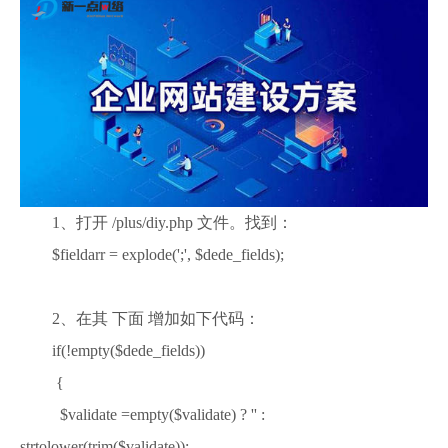
1、打开 /plus/diy.php 文件。找到：
$fieldarr = explode(';', $dede_fields);
2、在其 下面 增加如下代码：
if(!empty($dede_fields))
{
$validate =empty($validate) ? '' :
strtolower(trim($validate));