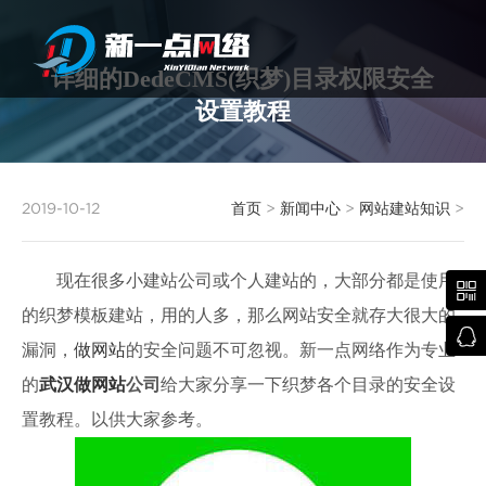
详细的DedeCMS(织梦)目录权限安全
设置教程
武汉网站建设
2019-10-12
首页
>
新闻中心
>
网站建站知识
>
现在很多小建站公司或个人建站的，大部分都是使用

的织梦模板建站，用的人多，那么网站安全就存大很大的

漏洞，
做网站
的安全问题不可忽视。新一点网络作为专业
的
武汉做网站
公司
给大家分享一下织梦各个目录的安全设
置教程。以供大家参考。