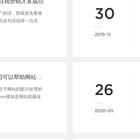
自我营销才算成功
30
广的话，那就首先要推
想这句话说得一点没
在......
2019-12
一张好的banner图可以帮助网站吸引用户、促进转化
26
在于网站的图片处理的
nner模块是网站的最佳
..
2020-05