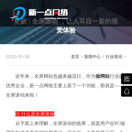
更新 | 全屏滚动 ，让人耳目一新的视
觉体验
武汉网站建设
2020-10-26
首页
>
新闻中心
>
行业资讯
>
近年来，全屏网站也越来越流行，作为
做网站
行业的

优秀企业，新一点网络主要上新了一个功能，那就是——

全屏滚动来啦！
01 什么是全屏滚动
从字面上来理解，全屏滚动的效果，就是用户在PC端