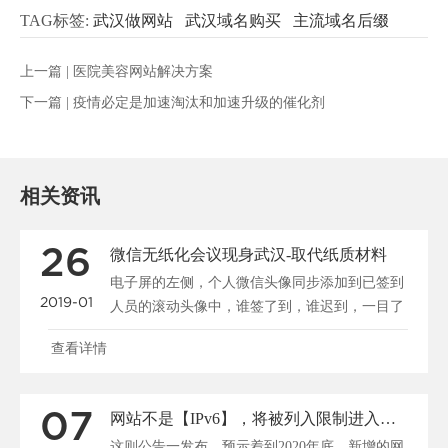
TAG标签:
武汉做网站
武汉域名购买
主流域名后缀
上一篇 |
医院美容网站解决方案
下一篇 |
疫情必定是加速淘汰和加速升级的催化剂
相关资讯
26
微信无纸化会议现身武汉-取代纸质材料
电子屏的左侧，个人微信头像同步添加到已签到
2019-01
人员的滚动头像中，谁签了到，谁迟到，一目了
然。5日，光谷一......
查看详情
07
网站不是【IPv6】，将被列入限制进入网络推广？
这则公告一发布，预示着到2020年底，新增的网