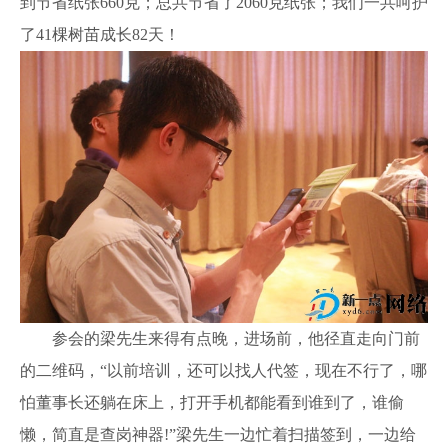
到节省纸张660克；总共节省了2060克纸张；我们一共呵护
了41棵树苗成长82天！
参会的梁先生来得有点晚，进场前，他径直走向门前
的二维码，“以前培训，还可以找人代签，现在不行了，哪
怕董事长还躺在床上，打开手机都能看到谁到了，谁偷
懒，简直是查岗神器!”梁先生一边忙着扫描签到，一边给