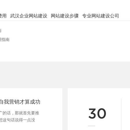
费用
武汉企业网站建设
网站建设步骤
专业网站建设公司
南
用指南
自我营销才算成功
30
广的话，那就首先要推
想这句话说得一点没
在......