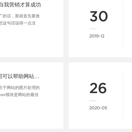
自我营销才算成功
30
广的话，那就首先要推
想这句话说得一点没
在......
2019-12
一张好的banner图可以帮助网站吸引用户、促进转化
26
在于网站的图片处理的
nner模块是网站的最佳
..
2020-05